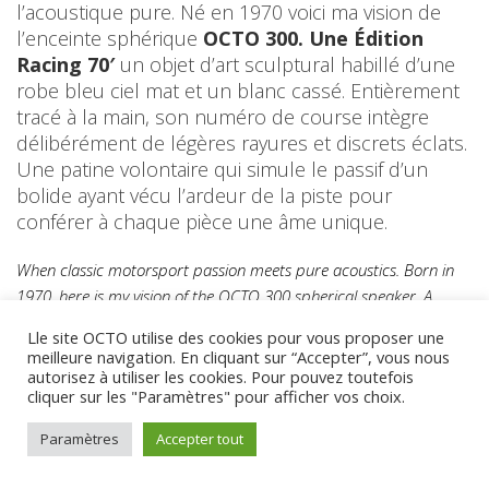
l’acoustique pure. Né en 1970 voici ma vision de
l’enceinte sphérique
OCTO 300. Une Édition
Racing 70′
un objet d’art sculptural habillé d’une
robe bleu ciel mat et un blanc cassé. Entièrement
tracé à la main, son numéro de course intègre
délibérément de légères rayures et discrets éclats.
Une patine volontaire qui simule le passif d’un
bolide ayant vécu l’ardeur de la piste pour
conférer à chaque pièce une âme unique.
When classic motorsport passion meets pure acoustics. Born in
1970, here is my vision of the OCTO 300 spherical speaker. A
Racing Edition 70′, a sculptural art piece dressed in a matte sky-
Lle site OCTO utilise des cookies pour vous proposer une
blue and off-white livery. Entirely hand-drawn, its racing number
meilleure navigation. En cliquant sur “Accepter”, vous nous
deliberately features subtle scratches and minor chips. This
autorisez à utiliser les cookies. Pour pouvez toutefois
cliquer sur les "Paramètres" pour afficher vos choix.
intentional patina simulates a racing car’s track heritage, giving
each piece a unique soul.
Paramètres
Accepter tout
LIRE LA SUITE…