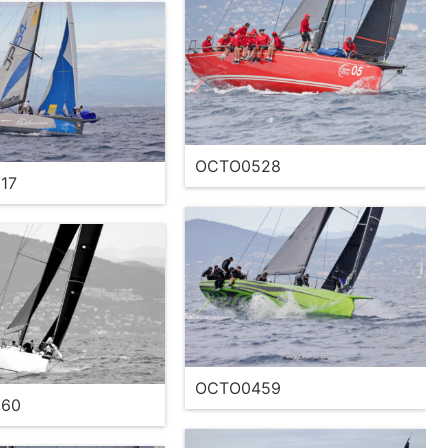
OCTO0528
17
OCTO0459
60