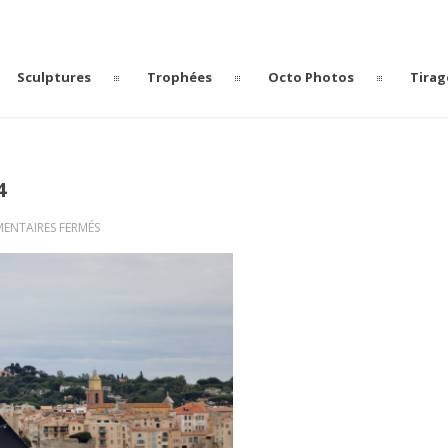
Sculptures
Trophées
Octo Photos
Tirag
4
SUR
ENTAIRES FERMÉS
LES
VOILES
DE
SAINT-
TROPEZ
2024