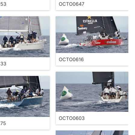
53
OCTO0647
OCTO0616
33
OCTO0603
75