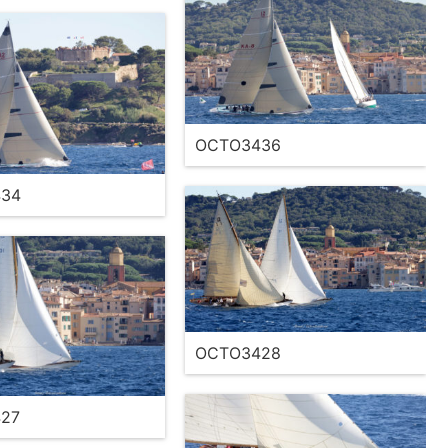
OCTO3436
34
OCTO3428
27