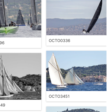
OCTO0336
96
OCTO3451
49