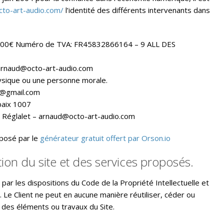
octo-art-audio.com/
l’identité des différents intervenants dans
15000€ Numéro de TVA: FR45832866164 – 9 ALL DES
arnaud@octo-art-audio.com
ysique ou une personne morale.
@gmail.com
baix 1007
 Réglalet – arnaud@octo-art-audio.com
posé par le
générateur gratuit offert par Orson.io
ation du site et des services proposés.
par les dispositions du Code de la Propriété Intellectuelle et
 Le Client ne peut en aucune manière réutiliser, céder ou
 des éléments ou travaux du Site.