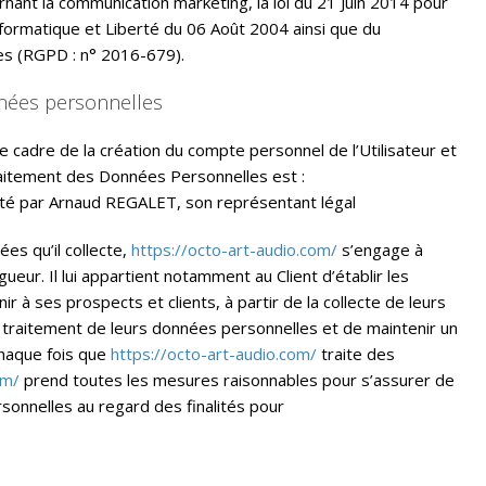
nant la communication marketing, la loi du 21 Juin 2014 pour
nformatique et Liberté du 06 Août 2004 ainsi que du
es (RGPD : n° 2016-679).
nnées personnelles
 cadre de la création du compte personnel de l’Utilisateur et
traitement des Données Personnelles est :
té par Arnaud REGALET, son représentant légal
es qu’il collecte,
https://octo-art-audio.com/
s’engage à
ueur. Il lui appartient notamment au Client d’établir les
r à ses prospects et clients, à partir de la collecte de leurs
 traitement de leurs données personnelles et de maintenir un
Chaque fois que
https://octo-art-audio.com/
traite des
om/
prend toutes les mesures raisonnables pour s’assurer de
sonnelles au regard des finalités pour