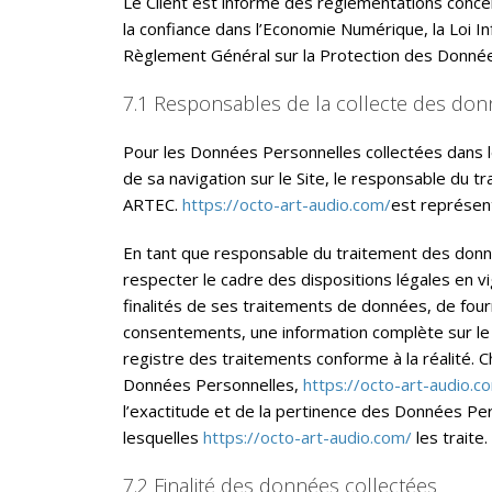
Le Client est informé des réglementations concer
la confiance dans l’Economie Numérique, la Loi I
Règlement Général sur la Protection des Donné
7.1 Responsables de la collecte des do
Pour les Données Personnelles collectées dans le
de sa navigation sur le Site, le responsable du 
ARTEC.
https://octo-art-audio.com/
est représen
En tant que responsable du traitement des donné
respecter le cadre des dispositions légales en vig
finalités de ses traitements de données, de fourni
consentements, une information complète sur le
registre des traitements conforme à la réalité. 
Données Personnelles,
https://octo-art-audio.c
l’exactitude et de la pertinence des Données Per
lesquelles
https://octo-art-audio.com/
les traite.
7.2 Finalité des données collectées