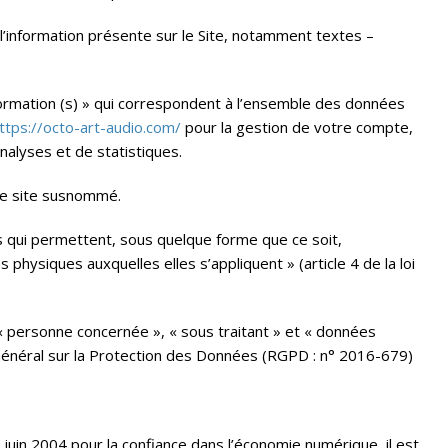
’information présente sur le Site, notamment textes –
rmation (s) » qui correspondent à l’ensemble des données
ttps://octo-art-audio.com/
pour la gestion de votre compte,
’analyses et de statistiques.
 le site susnommé.
s qui permettent, sous quelque forme que ce soit,
 physiques auxquelles elles s’appliquent » (article 4 de la loi
 personne concernée », « sous traitant » et « données
 Général sur la Protection des Données (RGPD : n° 2016-679)
1 juin 2004 pour la confiance dans l’économie numérique, il est