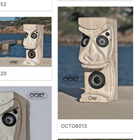
52
20
OCTO8013