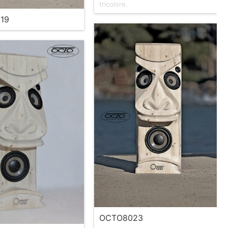
tricolore.
19
OCTO8023