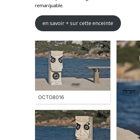
remarquable.
en savoir + sur cette enceinte
OCTO8016