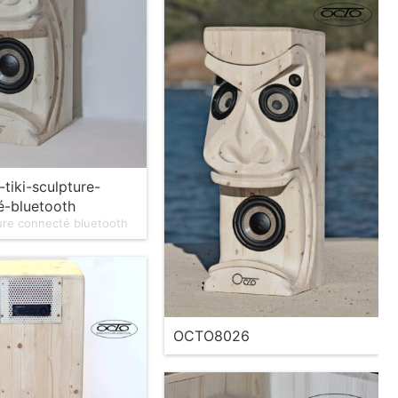
-tiki-sculpture-
é-bluetooth
ture connecté bluetooth
OCTO8026