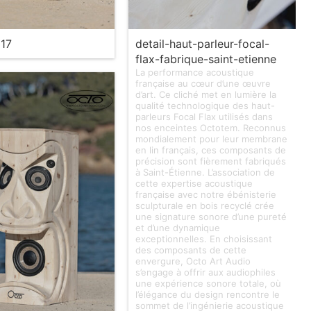
17
detail-haut-parleur-focal-
flax-fabrique-saint-etienne
La performance acoustique
française au cœur d’une œuvre
d’art. Ce cliché met en lumière la
qualité technologique des haut-
parleurs Focal Flax utilisés dans
nos enceintes Octotem. Reconnus
mondialement pour leur membrane
en lin français, ces composants de
précision sont fièrement fabriqués
à Saint-Étienne. L’association de
cette expertise acoustique
française avec notre ébénisterie
sculpturale en bois recyclé crée
une signature sonore d’une pureté
et d’une dynamique
exceptionnelles. En choisissant
des composants de cette
envergure, Octo Art Audio
s’engage à offrir aux audiophiles
une expérience sonore totale, où
l’élégance du design rencontre le
sommet de l’ingénierie acoustique