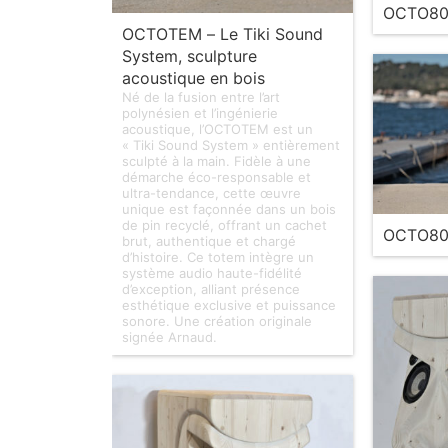
OCTO80
OCTOTEM – Le Tiki Sound
System, sculpture
acoustique en bois
Né de la fusion entre l’art
polynésien et l’ingénierie
acoustique, l’OCTOTEM est un
« Tiki Sound System » entièrement
sculpté à la main. Fidèle à une
démarche éco-responsable et
ultra-tendance, cette œuvre
unique est façonnée dans un bois
de pin recyclé, offrant un cachet
OCTO80
brut, authentique et chargé
d’histoire. Ce totem intègre un
système audio haute-fidélité
d’exception, alliant présence
esthétique exclusive et puissance
sonore. Une création originale
signée Arnaud.