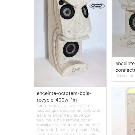
enceinte
connect
tiki sculp
enceinte-octotem-bois-
recycle-400w-1m
L’art de recycler au service de
l’acoustique d’exception. L’Octotem
est une enceinte unique qui
sublime le bois recyclé par un
travail de sculpture monumentale.
Haute de 1 mètre et pesant 45 kg,
cette pièce maîtresse dissimule