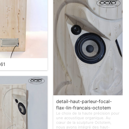
61
detail-haut-parleur-focal-
flax-lin-francais-octotem
Le choix de la haute précision pour
une acoustique organique. Au
cœur de la sculpture Octotem,
nous avons intégré des haut-