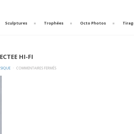
Sculptures
Trophées
Octo Photos
Tirag
CTEE HI-FI
SUR
SIQUE
COMMENTAIRES FERMÉS
OCTOTEM
L’ENCEINTE
TIKI
CONNECTEE
HI-
FI