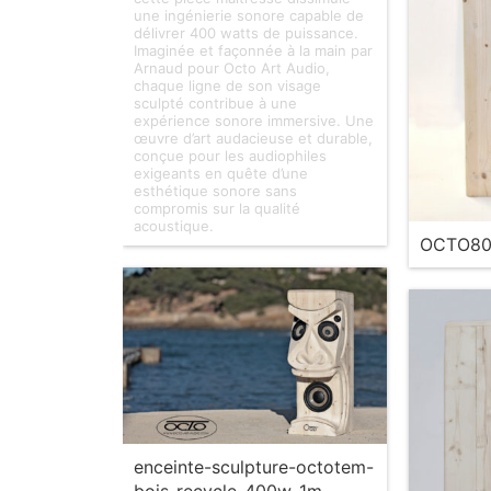
une ingénierie sonore capable de
délivrer 400 watts de puissance.
Imaginée et façonnée à la main par
Arnaud pour Octo Art Audio,
chaque ligne de son visage
sculpté contribue à une
expérience sonore immersive. Une
œuvre d’art audacieuse et durable,
conçue pour les audiophiles
exigeants en quête d’une
esthétique sonore sans
compromis sur la qualité
acoustique.
OCTO80
enceinte-sculpture-octotem-
bois-recycle-400w-1m