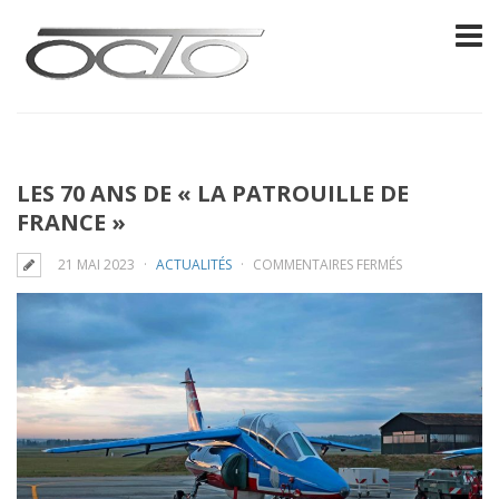
LES 70 ANS DE « LA PATROUILLE DE
FRANCE »
SUR
21 MAI 2023
ACTUALITÉS
COMMENTAIRES FERMÉS
LES
70
ANS
DE
« LA
PATROUILLE
DE
FRANCE »