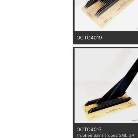
OCTO4019
OCTO4017
Trophée Saint Tropez SAIL GP