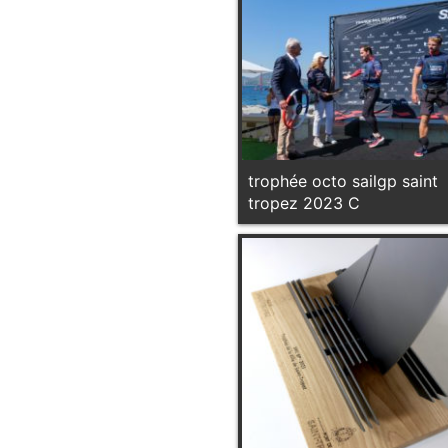
trophée octo sailgp saint
tropez 2023 C