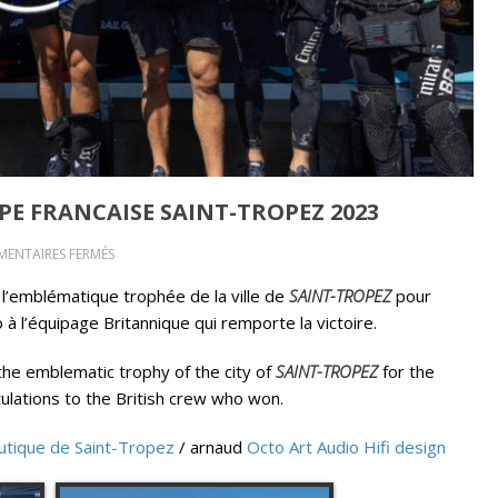
APE FRANCAISE SAINT-TROPEZ 2023
SUR
ENTAIRES FERMÉS
OCTO
 l’emblématique trophée de la ville de
SAINT-TROPEZ
pour
500S
o à l’équipage Britannique qui remporte la victoire.
F50
TROPHEE
the emblematic trophy of the city of
SAINT-TROPEZ
for the
DE
tulations to the British crew who won.
L’ETAPE
FRANCAISE
utique de Saint-Tropez
/ arnaud
Octo Art Audio Hifi design
SAINT-
TROPEZ