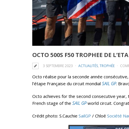
OCTO 500S F50 TROPHEE DE L’ET
3 SEPTEMBRE 2023
ACTUALITÉS
,
TROPHÉE
COMM
Octo réalise pour la seconde année consécutive,
l’étape Française du circuit mondial
SAIL GP
. Brav
Octo achieves for the second consecutive year, 
French stage of the
SAIL GP
world circuit. Congra
Crédit photo: S.Cauchie
SailGP
/ Chloé
Société Na