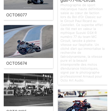
gsxr-77-mc-circuit
Photographie de sport
mécanique haute définition
saisie au cœur de l’action
OCTO6077
lors du Bol d’Or Classic sur
le Circuit Paul Ricard au
Castellet. Ce superbe effet
de filé met en valeur la
mythique Suzuki GSX-R
numéro 77 du team MC
Circuit, lancée à pleine
vitesse sur l’asphalte. Un
cliché d’art qui immortalise la
recherche de
l’aérodynamisme, la vitesse
pure et la beauté
OCTO5674
intemporelle des motos
d’endurance historiques,
signé par le photographe
professionnel Arnaud pour
Octo Art Audio.