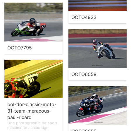
OCTO4933
OCTO7795
OCTO6058
bol-dor-classic-moto-
31-team-meracous-
paul-ricard
Une photographie de sport
mécanique au cadrage