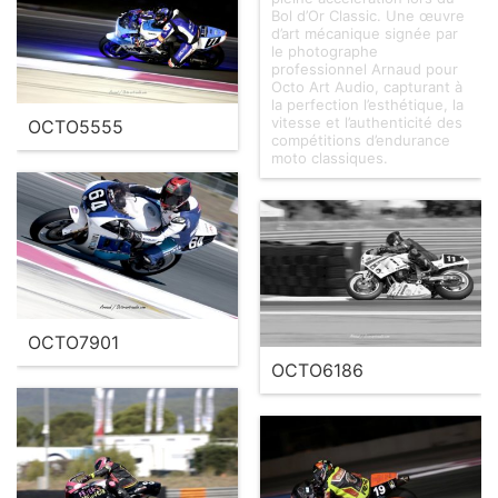
Bol d’Or Classic. Une œuvre
d’art mécanique signée par
le photographe
professionnel Arnaud pour
Octo Art Audio, capturant à
la perfection l’esthétique, la
vitesse et l’authenticité des
OCTO5555
compétitions d’endurance
moto classiques.
OCTO7901
OCTO6186