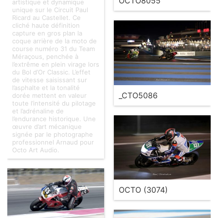
OCTO8055
artistique et dynamique
unique sur le Circuit Paul
Ricard au Castellet. Ce
cliché haute définition
capture en gros plan la
coque arrière de la moto de
course numéro 31 du Team
Méraçous, penchée à
l’extrême en plein virage lors
du Bol d’Or Classic. L’effet
de vitesse saisissant sur
l’asphalte et la tonalité
_CTO5086
dorée mettent en valeur
toute l’intensité du pilotage
et l’adrénaline de
l’endurance historique. Une
œuvre d’art mécanique
signée par le photographe
professionnel Arnaud pour
Octo Art Audio.
OCTO (3074)