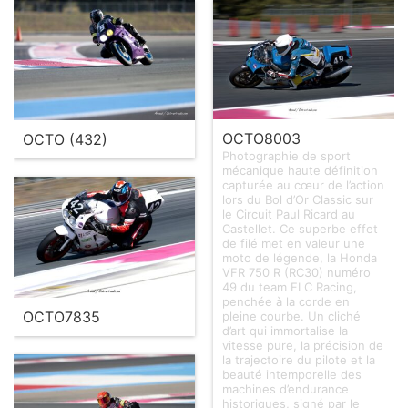
OCTO8003
OCTO (432)
Photographie de sport
mécanique haute définition
capturée au cœur de l’action
lors du Bol d’Or Classic sur
le Circuit Paul Ricard au
Castellet. Ce superbe effet
de filé met en valeur une
moto de légende, la Honda
VFR 750 R (RC30) numéro
49 du team FLC Racing,
penchée à la corde en
OCTO7835
pleine courbe. Un cliché
d’art qui immortalise la
vitesse pure, la précision de
la trajectoire du pilote et la
beauté intemporelle des
machines d’endurance
historiques, signé par le