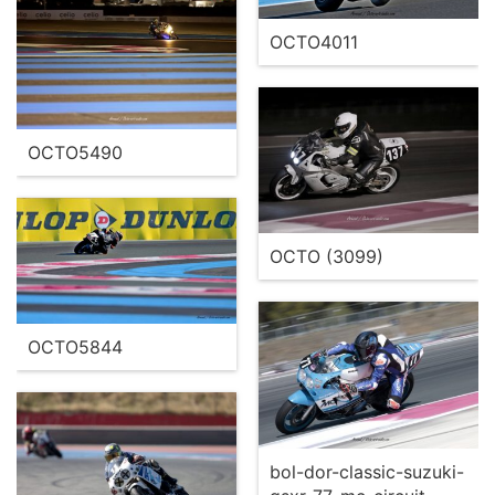
OCTO4011
OCTO5490
OCTO (3099)
OCTO5844
bol-dor-classic-suzuki-