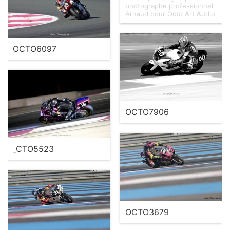
photographe professionnel
Arnaud pour Octo Art Audio.
OCTO6097
OCTO7906
_CTO5523
OCTO3679