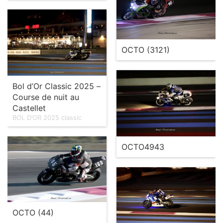
OCTO (3121)
Bol d’Or Classic 2025 –
Course de nuit au
Castellet
BOL D’OR 2025 classic
OCTO4943
OCTO (44)