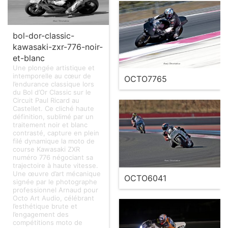
bol-dor-classic-
kawasaki-zxr-776-noir-
et-blanc
Une plongée artistique et
intemporelle au cœur de
OCTO7765
l’endurance classique lors
du Bol d’Or Classic sur le
Circuit Paul Ricard au
Castellet. Ce cliché haute
définition, sublimé par un
traitement noir et blanc
contrasté, capture en plein
filé dynamique la moto de
course Kawasaki ZXR
numéro 776 négociant sa
trajectoire à haute vitesse.
Une œuvre d’art mécanique
OCTO6041
signée par le photographe
professionnel Arnaud pour
Octo Art Audio, célébrant
l’esthétique brute et
l’engagement des
compétitions moto de