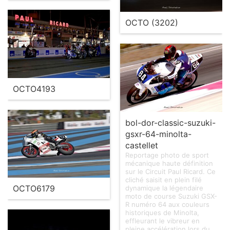
OCTO (3202)
OCTO4193
bol-dor-classic-suzuki-
gsxr-64-minolta-
castellet
Reportage photo de sport
mécanique haute définition
sur le Circuit Paul Ricard. Ce
cliché saisit en plein filé
OCTO6179
dynamique la légendaire
moto de course Suzuki GSX-
R numéro 64 aux couleurs
historiques de Minolta,
effleurant le vibreur en
pleine accélération lors du