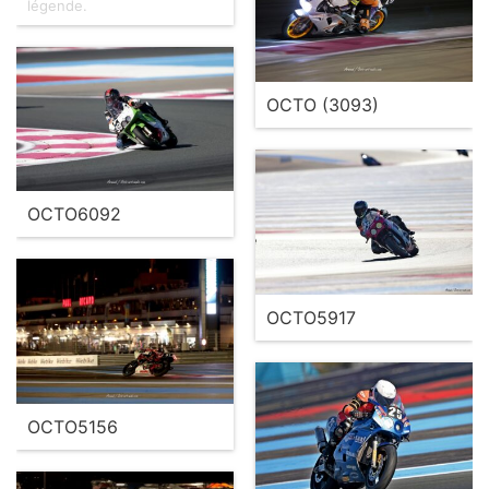
légende.
OCTO (3093)
OCTO6092
OCTO5917
OCTO5156