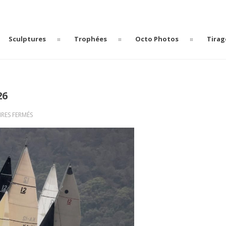
Sculptures
Trophées
Octo Photos
Tirag
26
SUR
RES FERMÉS
TOULON
PROVENCE
REGATTA
2026