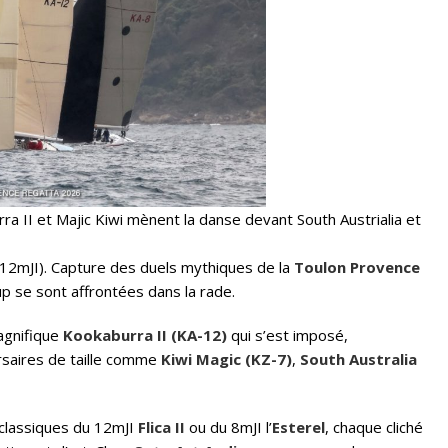
ra II et Majic Kiwi mènent la danse devant South Austrialia et
 12mJI). Capture des duels mythiques de la
Toulon Provence
up se sont affrontées dans la rade.
agnifique
Kookaburra II (KA-12)
qui s’est imposé,
rsaires de taille comme
Kiwi Magic (KZ-7)
,
South Australia
s classiques du 12mJI
Flica II
ou du 8mJI l’
Esterel
, chaque cliché