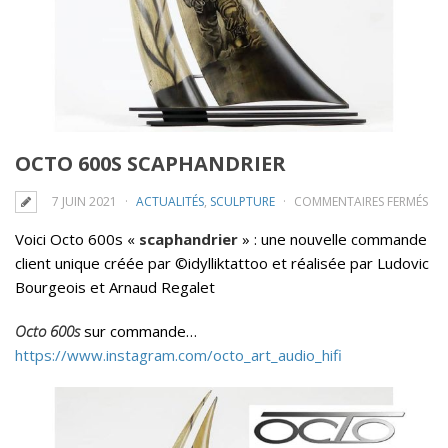
OCTO 600S SCAPHANDRIER
SU
7 JUIN 2021
ACTUALITÉS
,
SCULPTURE
COMMENTAIRES FERMÉS
OC
Voici Octo 600s «
scaphandrier
» : une nouvelle commande
600
client unique créée par ©idylliktattoo et réalisée par Ludovic
SC
Bourgeois et Arnaud Regalet
Octo 600s
sur commande…
https://www.instagram.com/octo_art_audio_hifi